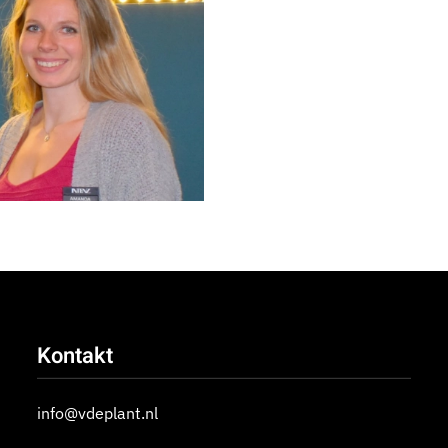
Amanda van
Paassen
Kontakt
info@vdeplant.nl