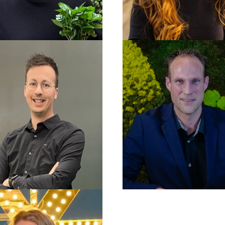
Edwin van der Eijk
Karin van der Eijk
Marcel van Rijn
Sven Bakker