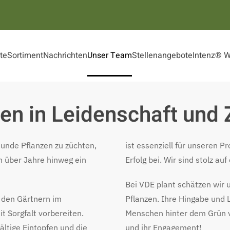
ite
Sortiment
Nachrichten
Unser Team
Stellenangebote
Intenz® 
gen in Leidenschaft un
sunde Pflanzen zu züchten,
ist essenziell für unseren 
h über Jahre hinweg ein
Erfolg bei. Wir sind stolz a
Bei VDE plant schätzen wir 
n den Gärtnern im
Pflanzen. Ihre Hingabe und 
t Sorgfalt vorbereiten.
Menschen hinter dem Grün v
ältige Eintopfen und die
und ihr Engagement!