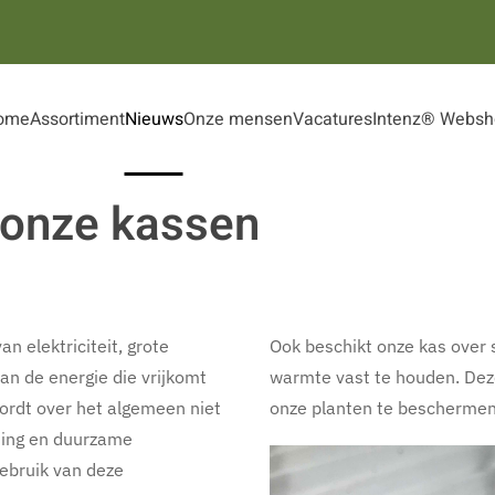
ome
Assortiment
Nieuws
Onze mensen
Vacatures
Intenz® Websh
 onze kassen
n elektriciteit, grote
Ook beschikt onze kas over
n de energie die vrijkomt
warmte vast te houden. Dez
wordt over het algemeen niet
onze planten te beschermen 
ming en duurzame
gebruik van deze