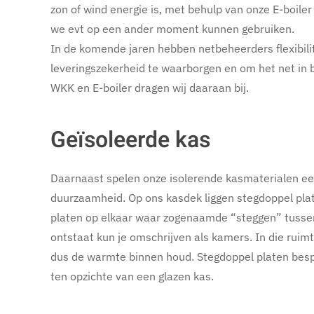
zon of wind energie is, met behulp van onze E-boile
we evt op een ander moment kunnen gebruiken.
In de komende jaren hebben netbeheerders flexibili
leveringszekerheid te waarborgen en om het net in 
WKK en E-boiler dragen wij daaraan bij.
Geïsoleerde kas
Daarnaast spelen onze isolerende kasmaterialen een
duurzaamheid. Op ons kasdek liggen stegdoppel plate
platen op elkaar waar zogenaamde “steggen” tussen
ontstaat kun je omschrijven als kamers. In die ruimte
dus de warmte binnen houd. Stegdoppel platen bes
ten opzichte van een glazen kas.