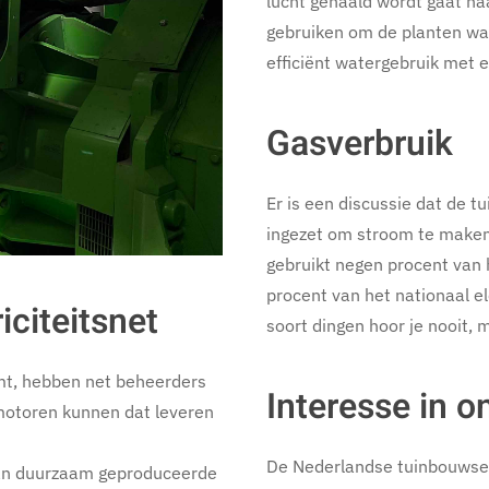
lucht gehaald wordt gaat na
gebruiken om de planten wa
efficiënt watergebruik met 
Gasverbruik
Er is een discussie dat de t
ingezet om stroom te maken 
gebruikt negen procent van 
procent van het nationaal e
iciteitsnet
soort dingen hoor je nooit, m
mt, hebben net beheerders
Interesse in o
k motoren kunnen dat leveren
De Nederlandse tuinbouwsec
aan duurzaam geproduceerde