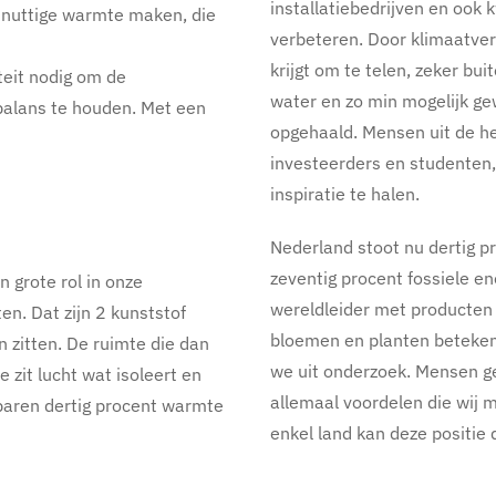
installatiebedrijven en ook
r nuttige warmte maken, die
verbeteren. Door klimaatver
krijgt om te telen, zeker bu
teit nodig om de
water en zo min mogelijk g
balans te houden. Met een
opgehaald. Mensen uit de he
investeerders en studenten
inspiratie te halen.
Nederland stoot nu dertig p
zeventig procent fossiele en
 grote rol in onze
wereldleider met producten 
n. Dat zijn 2 kunststof
bloemen en planten beteken
 zitten. De ruimte die dan
we uit onderzoek. Mensen ge
 zit lucht wat isoleert en
allemaal voordelen die wij 
paren dertig procent warmte
enkel land kan deze positie