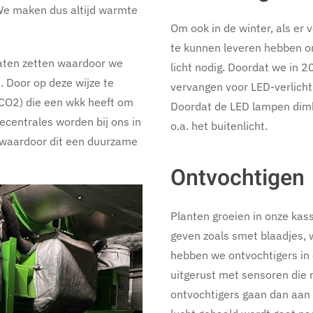
We maken dus altijd warmte
Om ook in de winter, als er 
te kunnen leveren hebben on
aten zetten waardoor we
licht nodig. Doordat we in 
. Door op deze wijze te
vervangen voor LED-verlichti
CO2) die een wkk heeft om
Doordat de LED lampen dimb
iecentrales worden bij ons in
o.a. het buitenlicht.
, waardoor dit een duurzame
Ontvochtigen
Planten groeien in onze kas
geven zoals smet blaadjes,
hebben we ontvochtigers in 
uitgerust met sensoren die 
ontvochtigers gaan dan aan e