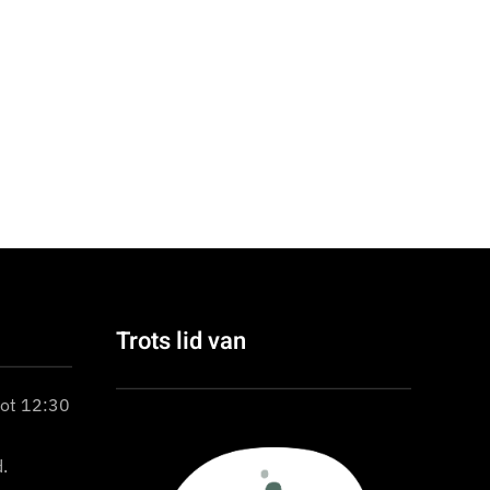
Trots lid van
tot 12:30
.