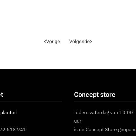
Vorige
Volgende
t
Concept store
plant.nl
Iedere zaterdag van 10:00 
uur
172 518 941
is de Concept Store geopend