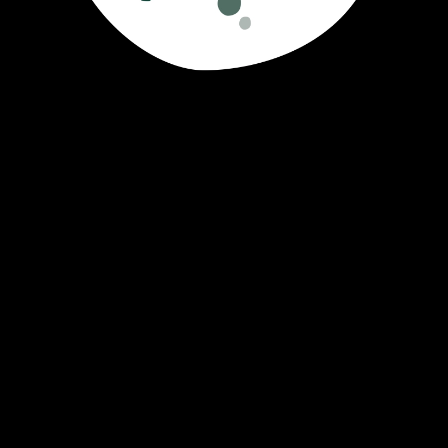
Air So Pure